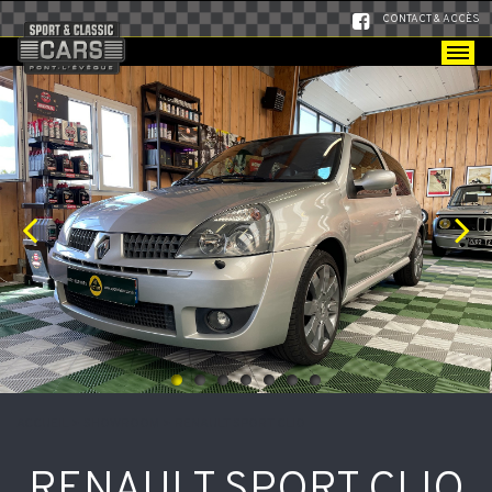
CONTACT & ACCÈS
ACCUEIL
>
SHOWROOM
>
RENAULT SPORT CLIO
RENAULT SPORT CLIO