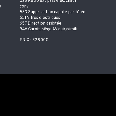
528 Rétro ext pass élec/chauf
e
conv
533 Suppr. action capote par téléc
651 Vitres électriques
657 Direction assistée
946 Garnit. siège AV cuir/simili
PRIX : 32 900€