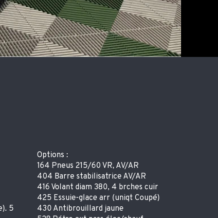
Options :
164 Pneus 215/60 VR, AV/AR
404 Barre stabilisatrice AV/AR
416 Volant diam 380, 4 brches cuir
425 Essuie-glace arr (uniqt Coupé)
). 5
430 Antibrouillard jaune