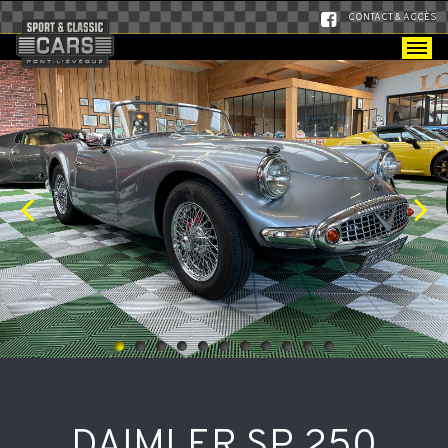
CONTACT & ACCÈS
ACCUEIL
>
SHOWROOM
>
DAIMLER SP 250
DAIMLER SP 250